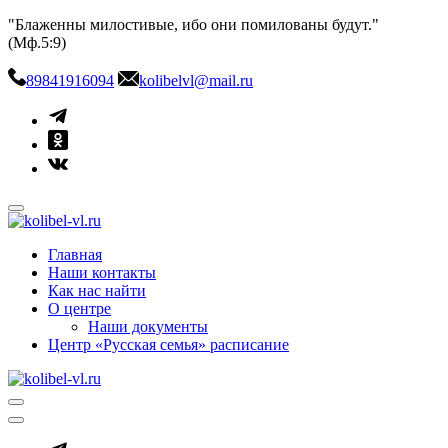
Skip
"Блаженны милостивые, ибо они помилованы будут."
to
(Мф.5:9)
content
89841916094
kolibelvl@mail.ru
kolibel-vl.ru
Центр защиты семьи, материнства и детства
Главная
Наши контакты
Как нас найти
О центре
Наши документы
Центр «Русская семья» расписание
kolibel-vl.ru
Центр защиты семьи, материнства и детства