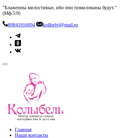
Skip
"Блаженны милостивые, ибо они помилованы будут."
to
(Мф.5:9)
content
89841916094
kolibelvl@mail.ru
kolibel-vl.ru
Центр защиты семьи, материнства и детства
Главная
Наши контакты