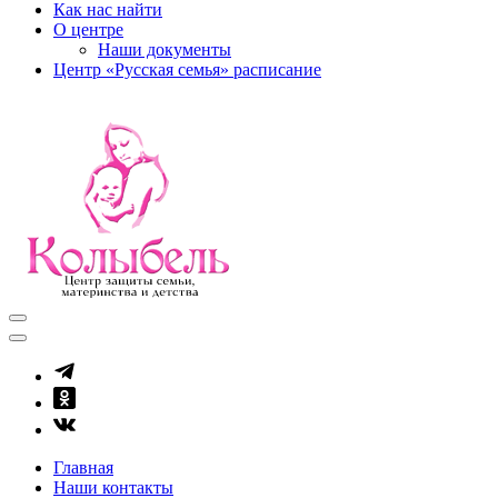
Как нас найти
О центре
Наши документы
Центр «Русская семья» расписание
kolibel-vl.ru
Центр защиты семьи, материнства и детства
Главная
Наши контакты