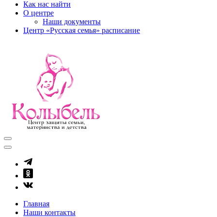
Как нас найти
О центре
Наши документы
Центр «Русская семья» расписание
kolibel-vl.ru
Центр защиты семьи, материнства и детства
Главная
Наши контакты