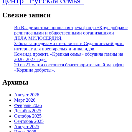
центр "Русская семья"
Свежие записи
Во Владивостоке прошла встреча фонда «Круг добра» с
религиозными и общественными организациями
ДЕЛА МИЛОСЕРДИЯ.
Забота за пределами стен: визит в Седанкинский дом-
интернат для престарелых и инвалидов.
Команда проекта «Крепкая семья» обсудила планы на
2026–2027 годы
20 из 21 марта состоится благотворительный марафон
«Корзина доброты».
Архивы
Август 2026
Март 2026
Февраль 2026
Декабрь 2025
Октябрь 2025
Сентябрь 2025
Август 2025
Июль 2025