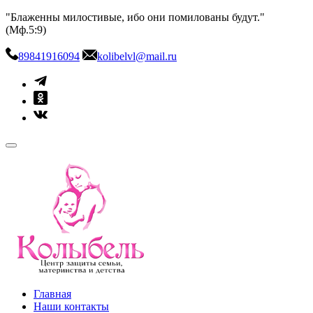
Skip
"Блаженны милостивые, ибо они помилованы будут."
to
(Мф.5:9)
content
89841916094
kolibelvl@mail.ru
kolibel-vl.ru
Центр защиты семьи, материнства и детства
Главная
Наши контакты