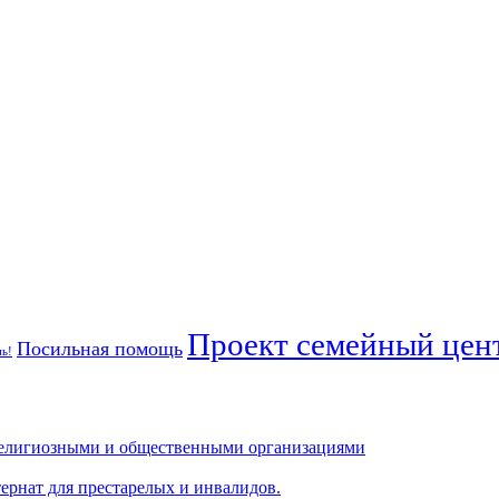
Проект семейный цент
Посильная помощь
ь!
 религиозными и общественными организациями
тернат для престарелых и инвалидов.