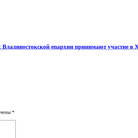
х Владивостокской епархии принимают участие в 
ечены
*