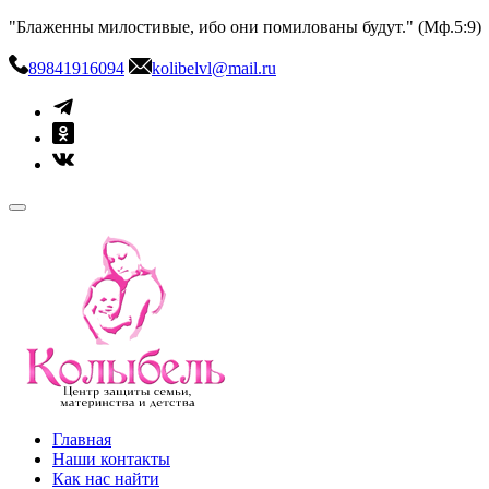
Skip
"Блаженны милостивые, ибо они помилованы будут." (Мф.5:9)
to
content
89841916094
kolibelvl@mail.ru
kolibel-vl.ru
Центр защиты семьи, материнства и детства
Главная
Наши контакты
Как нас найти