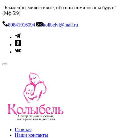
Skip
"Блаженны милостивые, ибо они помилованы будут."
to
(Мф.5:9)
content
89841916094
kolibelvl@mail.ru
kolibel-vl.ru
Центр защиты семьи, материнства и детства
Главная
Наши контакты