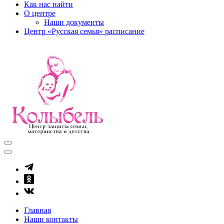
Как нас найти
О центре
Наши документы
Центр «Русская семья» расписание
kolibel-vl.ru
Центр защиты семьи, материнства и детства
Главная
Наши контакты