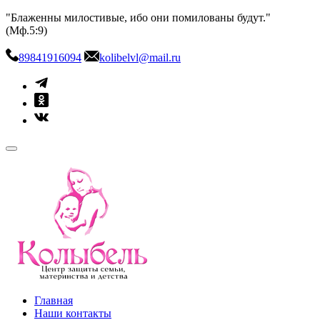
Skip
"Блаженны милостивые, ибо они помилованы будут."
to
(Мф.5:9)
content
89841916094
kolibelvl@mail.ru
kolibel-vl.ru
Центр защиты семьи, материнства и детства
Главная
Наши контакты