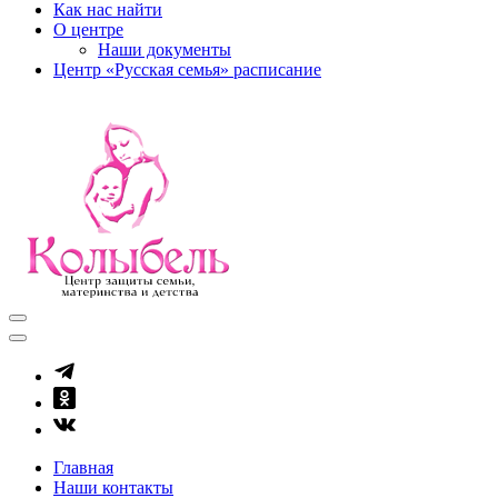
Как нас найти
О центре
Наши документы
Центр «Русская семья» расписание
kolibel-vl.ru
Центр защиты семьи, материнства и детства
Главная
Наши контакты