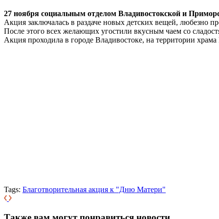
27 ноября социальным отделом Владивостокской и Приморс
Акция заключалась в раздаче новых детских вещей, любезно 
После этого всех желающих угостили вкусным чаем со сладост
Акция проходила в городе Владивостоке, на территории храм
Tags:
Благотворительная акция к "Дню Матери"
Также вам могут понравиться новости