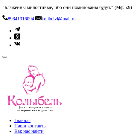
Skip
"Блаженны милостивые, ибо они помилованы будут." (Мф.5:9)
to
content
89841916094
kolibelvl@mail.ru
kolibel-vl.ru
Центр защиты семьи, материнства и детства
Главная
Наши контакты
Как нас найти