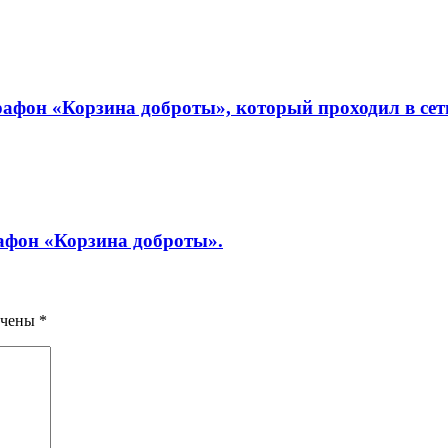
фон «Корзина доброты», который проходил в сети
рафон «Корзина доброты».
ечены
*