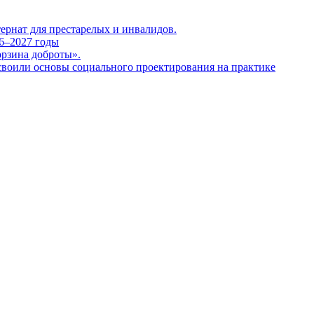
тернат для престарелых и инвалидов.
26–2027 годы
орзина доброты».
своили основы социального проектирования на практике