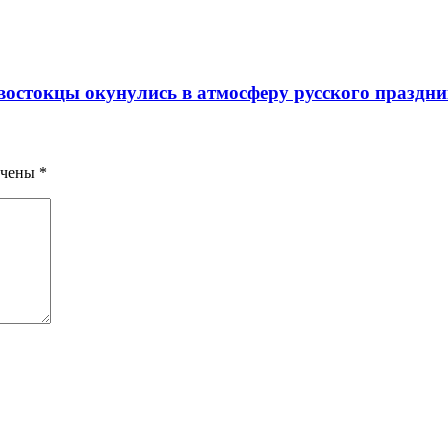
востокцы окунулись в атмосферу русского праздн
ечены
*