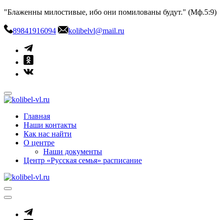
Skip
"Блаженны милостивые, ибо они помилованы будут." (Мф.5:9)
to
content
89841916094
kolibelvl@mail.ru
kolibel-vl.ru
Центр защиты семьи, материнства и детства
Главная
Наши контакты
Как нас найти
О центре
Наши документы
Центр «Русская семья» расписание
kolibel-vl.ru
Центр защиты семьи, материнства и детства