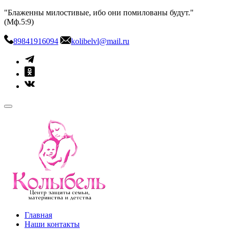
Skip
"Блаженны милостивые, ибо они помилованы будут."
to
(Мф.5:9)
content
89841916094
kolibelvl@mail.ru
kolibel-vl.ru
Центр защиты семьи, материнства и детства
Главная
Наши контакты