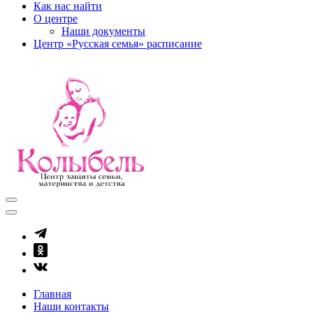
Как нас найти
О центре
Наши документы
Центр «Русская семья» расписание
kolibel-vl.ru
Центр защиты семьи, материнства и детства
Главная
Наши контакты