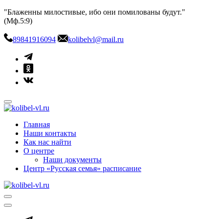
Skip
"Блаженны милостивые, ибо они помилованы будут."
to
(Мф.5:9)
content
89841916094
kolibelvl@mail.ru
kolibel-vl.ru
Центр защиты семьи, материнства и детства
Главная
Наши контакты
Как нас найти
О центре
Наши документы
Центр «Русская семья» расписание
kolibel-vl.ru
Центр защиты семьи, материнства и детства