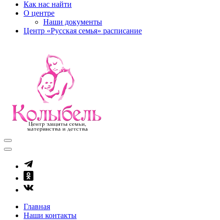
Как нас найти
О центре
Наши документы
Центр «Русская семья» расписание
kolibel-vl.ru
Центр защиты семьи, материнства и детства
Главная
Наши контакты