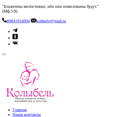
Skip
"Блаженны милостивые, ибо они помилованы будут."
to
(Мф.5:9)
content
89841916094
kolibelvl@mail.ru
kolibel-vl.ru
Центр защиты семьи, материнства и детства
Главная
Наши контакты