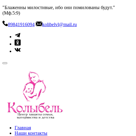
Skip
"Блаженны милостивые, ибо они помилованы будут."
to
(Мф.5:9)
content
89841916094
kolibelvl@mail.ru
kolibel-vl.ru
Центр защиты семьи, материнства и детства
Главная
Наши контакты