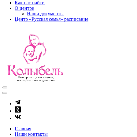
Как нас найти
О центре
Наши документы
Центр «Русская семья» расписание
kolibel-vl.ru
Центр защиты семьи, материнства и детства
Главная
Наши контакты