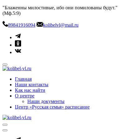
Skip
"Блаженны милостивые, ибо они помилованы будут."
to
(Мф.5:9)
content
89841916094
kolibelvl@mail.ru
kolibel-vl.ru
Центр защиты семьи, материнства и детства
Главная
Наши контакты
Как нас найти
О центре
Наши документы
Центр «Русская семья» расписание
kolibel-vl.ru
Центр защиты семьи, материнства и детства