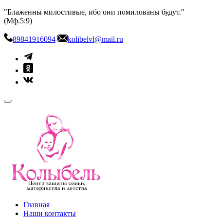
Skip
"Блаженны милостивые, ибо они помилованы будут."
to
(Мф.5:9)
content
89841916094
kolibelvl@mail.ru
kolibel-vl.ru
Центр защиты семьи, материнства и детства
Главная
Наши контакты