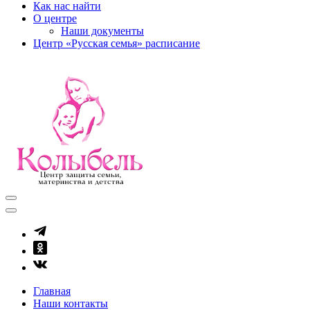
Как нас найти
О центре
Наши документы
Центр «Русская семья» расписание
kolibel-vl.ru
Центр защиты семьи, материнства и детства
Главная
Наши контакты