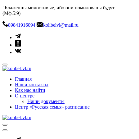
Skip
"Блаженны милостивые, ибо они помилованы будут."
to
(Мф.5:9)
content
89841916094
kolibelvl@mail.ru
kolibel-vl.ru
Центр защиты семьи, материнства и детства
Главная
Наши контакты
Как нас найти
О центре
Наши документы
Центр «Русская семья» расписание
kolibel-vl.ru
Центр защиты семьи, материнства и детства