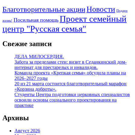
Благотворительные акции
Новости
Подари
Проект семейный
Посильная помощь
жизнь!
центр "Русская семья"
Свежие записи
ДЕЛА МИЛОСЕРДИЯ.
Забота за пределами стен: визит в Седанкинский дом-
интернат для престарелых и инвалидов.
Команда проекта «Крепкая семья» обсудила планы на
2026–2027 годы
20 из 21 марта состоится благотворительный марафон
«Корзина доброты».
Студенты Центра подготовки церковных специалистов
освоили основы социального проектирования на
практике
Архивы
Август 2026