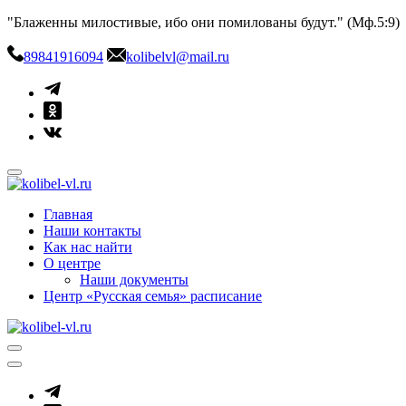
Skip
"Блаженны милостивые, ибо они помилованы будут." (Мф.5:9)
to
content
89841916094
kolibelvl@mail.ru
kolibel-vl.ru
Центр защиты семьи, материнства и детства
Главная
Наши контакты
Как нас найти
О центре
Наши документы
Центр «Русская семья» расписание
kolibel-vl.ru
Центр защиты семьи, материнства и детства