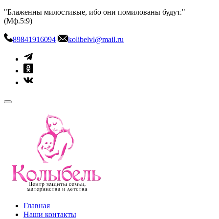
Skip
"Блаженны милостивые, ибо они помилованы будут."
to
(Мф.5:9)
content
89841916094
kolibelvl@mail.ru
kolibel-vl.ru
Центр защиты семьи, материнства и детства
Главная
Наши контакты