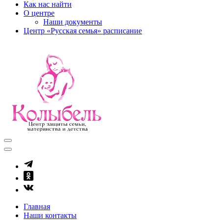
Как нас найти
О центре
Наши документы
Центр «Русская семья» расписание
kolibel-vl.ru
Центр защиты семьи, материнства и детства
Главная
Наши контакты