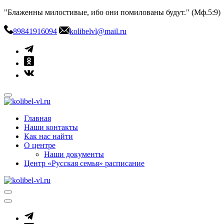
Skip
"Блаженны милостивые, ибо они помилованы будут." (Мф.5:9)
to
content
89841916094
kolibelvl@mail.ru
kolibel-vl.ru
Центр защиты семьи, материнства и детства
Главная
Наши контакты
Как нас найти
О центре
Наши документы
Центр «Русская семья» расписание
kolibel-vl.ru
Центр защиты семьи, материнства и детства