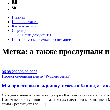
Главная
Наши контакты
Как нас найти
О центре
Наши документы
Центр «Русская семья» расписание
Метка:
а также прослушали и
06.08.2023
08.08.2023
Проект семейный центр "Русская семья"
Мы приготовили окрошку, испекли блины, а такж
Сегодня в нашем семейном центре «Русская семья» мы пригото
Потом девочки учились на манекенах плести косы. Зинаиде и 
семья» реализуется за […]