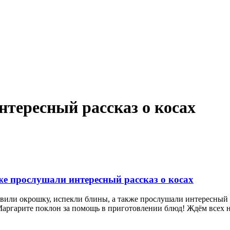
нтересный рассказ о косах
е прослушали интересный рассказ о косах
вили окрошку, испекли блины, а также прослушали интересный р
Маргарите поклон за помощь в приготовлении блюд! Ждём всех н