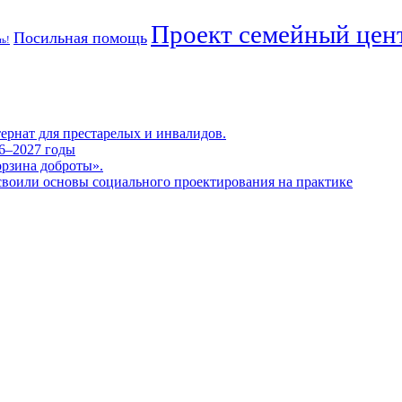
Проект семейный цент
Посильная помощь
ь!
тернат для престарелых и инвалидов.
26–2027 годы
орзина доброты».
своили основы социального проектирования на практике