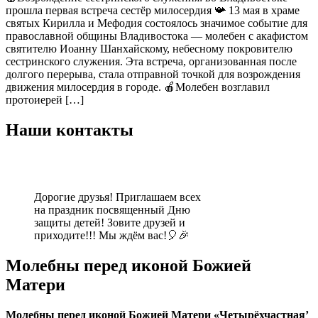
прошла первая встреча сестёр милосердия 📯 13 мая в храме
святых Кирилла и Мефодия состоялось значимое событие для
православной общины Владивостока — молебен с акафистом
святителю Иоанну Шанхайскому, небесному покровителю
сестринского служения. Эта встреча, организованная после
долгого перерыва, стала отправной точкой для возрождения
движения милосердия в городе. 🍎Молебен возглавил
протоиерей […]
Наши контакты
Дорогие друзья! Приглашаем всех
на праздник посвященный Дню
защиты детей! Зовите друзей и
приходите!!! Мы ждём вас!🎈🎉
Молебны перед иконой Божией
Матери
Молебны перед иконой Божией Матери «Четырёхчастная’