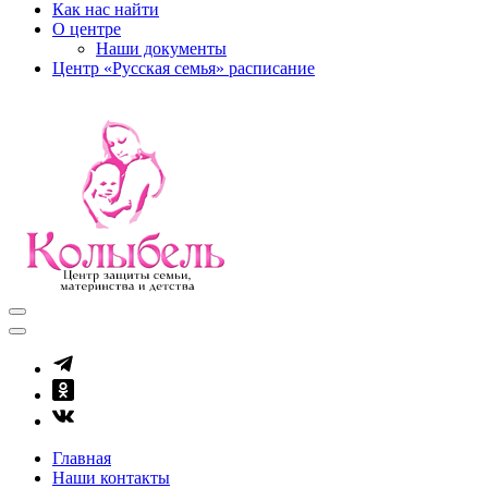
Как нас найти
О центре
Наши документы
Центр «Русская семья» расписание
kolibel-vl.ru
Центр защиты семьи, материнства и детства
Главная
Наши контакты