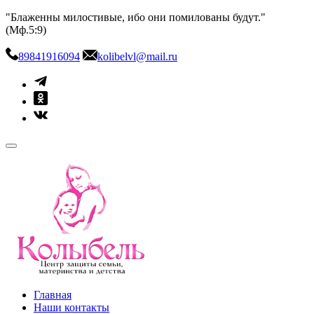
Skip
"Блаженны милостивые, ибо они помилованы будут."
to
(Мф.5:9)
content
89841916094
kolibelvl@mail.ru
kolibel-vl.ru
Центр защиты семьи, материнства и детства
Главная
Наши контакты