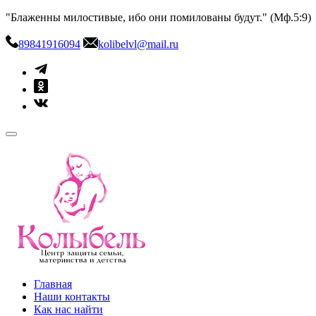
Skip
"Блаженны милостивые, ибо они помилованы будут." (Мф.5:9)
to
content
89841916094
kolibelvl@mail.ru
kolibel-vl.ru
Центр защиты семьи, материнства и детства
Главная
Наши контакты
Как нас найти