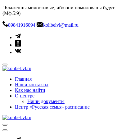
Skip
"Блаженны милостивые, ибо они помилованы будут."
to
(Мф.5:9)
content
89841916094
kolibelvl@mail.ru
kolibel-vl.ru
Центр защиты семьи, материнства и детства
Главная
Наши контакты
Как нас найти
О центре
Наши документы
Центр «Русская семья» расписание
kolibel-vl.ru
Центр защиты семьи, материнства и детства