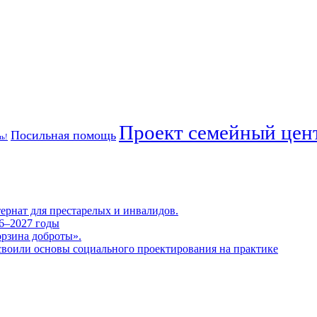
Проект семейный цент
Посильная помощь
ь!
тернат для престарелых и инвалидов.
26–2027 годы
орзина доброты».
своили основы социального проектирования на практике