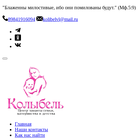
Skip
"Блаженны милостивые, ибо они помилованы будут." (Мф.5:9)
to
content
89841916094
kolibelvl@mail.ru
kolibel-vl.ru
Центр защиты семьи, материнства и детства
Главная
Наши контакты
Как нас найти