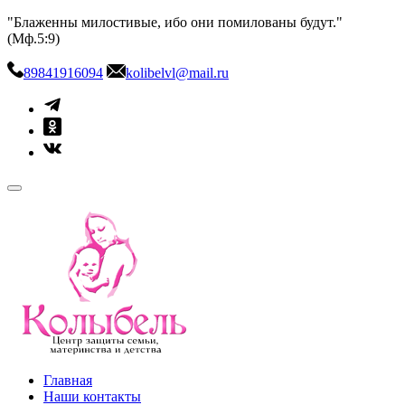
Skip
"Блаженны милостивые, ибо они помилованы будут."
to
(Мф.5:9)
content
89841916094
kolibelvl@mail.ru
kolibel-vl.ru
Центр защиты семьи, материнства и детства
Главная
Наши контакты