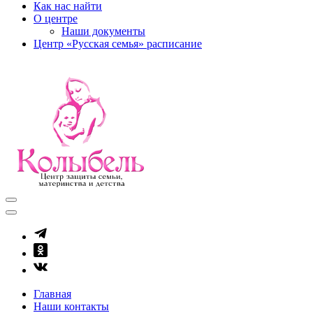
Как нас найти
О центре
Наши документы
Центр «Русская семья» расписание
kolibel-vl.ru
Центр защиты семьи, материнства и детства
Главная
Наши контакты