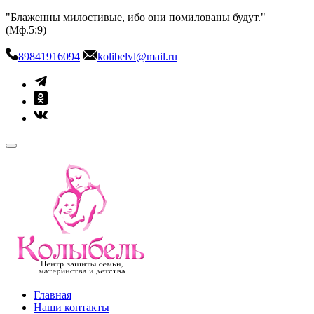
Skip
"Блаженны милостивые, ибо они помилованы будут."
to
(Мф.5:9)
content
89841916094
kolibelvl@mail.ru
kolibel-vl.ru
Центр защиты семьи, материнства и детства
Главная
Наши контакты