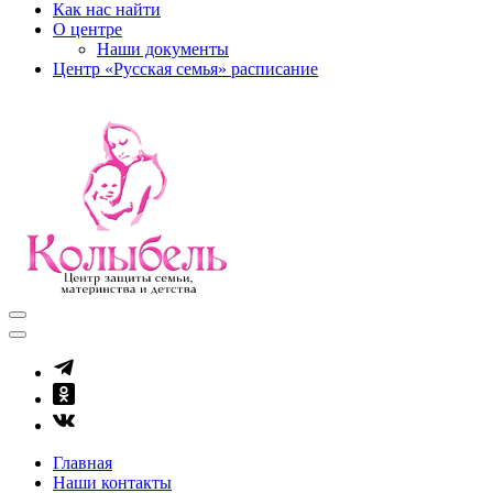
Как нас найти
О центре
Наши документы
Центр «Русская семья» расписание
kolibel-vl.ru
Центр защиты семьи, материнства и детства
Главная
Наши контакты