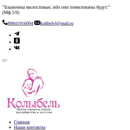
Skip
"Блаженны милостивые, ибо они помилованы будут."
to
(Мф.5:9)
content
89841916094
kolibelvl@mail.ru
kolibel-vl.ru
Центр защиты семьи, материнства и детства
Главная
Наши контакты