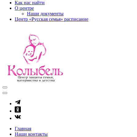
Как нас найти
О центре
Наши документы
Центр «Русская семья» расписание
kolibel-vl.ru
Центр защиты семьи, материнства и детства
Главная
Наши контакты