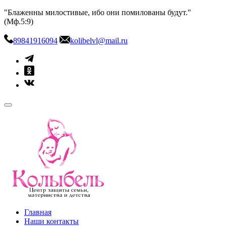
Skip
"Блаженны милостивые, ибо они помилованы будут."
to
(Мф.5:9)
content
89841916094
kolibelvl@mail.ru
kolibel-vl.ru
Центр защиты семьи, материнства и детства
Главная
Наши контакты