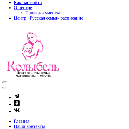
Как нас найти
О центре
Наши документы
Центр «Русская семья» расписание
kolibel-vl.ru
Центр защиты семьи, материнства и детства
Главная
Наши контакты