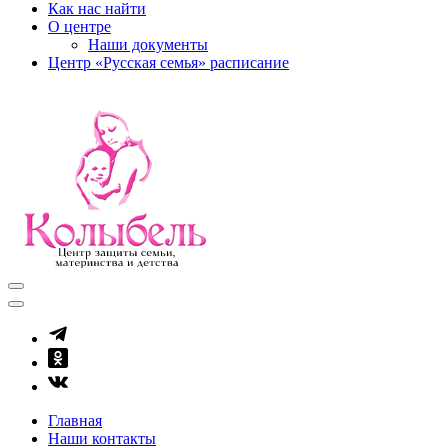
Как нас найти
О центре
Наши документы
Центр «Русская семья» расписание
kolibel-vl.ru
Центр защиты семьи, материнства и детства
Главная
Наши контакты