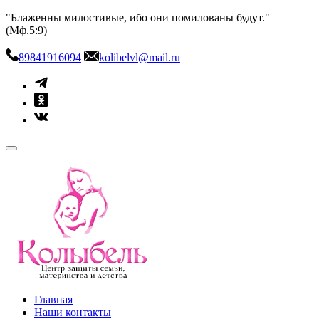
Skip
"Блаженны милостивые, ибо они помилованы будут."
to
(Мф.5:9)
content
89841916094
kolibelvl@mail.ru
kolibel-vl.ru
Центр защиты семьи, материнства и детства
Главная
Наши контакты