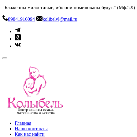
Skip
"Блаженны милостивые, ибо они помилованы будут." (Мф.5:9)
to
content
89841916094
kolibelvl@mail.ru
kolibel-vl.ru
Центр защиты семьи, материнства и детства
Главная
Наши контакты
Как нас найти