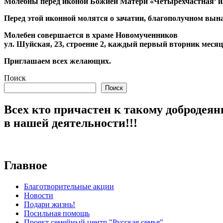
Молебны перед иконой Божией Матери «Четырёхчастная’ и
Перед этой иконной молятся о зачатии, благополучном вына
Молебен совершается в храме Новомученников
ул. Шуйская, 23, строение 2, каждый первый вторник месяца
Приглашаем всех желающих.
Поиск
Поиск
Всех кто причастен к такому добродеян
в нашей деятельности!!!
Главное
Благотворительные акции
Новости
Подари жизнь!
Посильная помощь
Проект семейный центр "Русская семья"