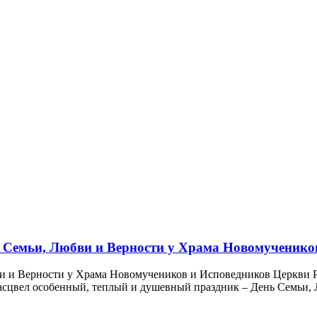
ь Семьи, Любви и Верности у Храма Новомученико
ви и Верности у Храма Новомучеников и Исповедников Церкви 
сцвел особенный, теплый и душевный праздник – День Семьи, Л