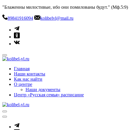
Skip
"Блаженны милостивые, ибо они помилованы будут." (Мф.5:9)
to
content
89841916094
kolibelvl@mail.ru
kolibel-vl.ru
Центр защиты семьи, материнства и детства
Главная
Наши контакты
Как нас найти
О центре
Наши документы
Центр «Русская семья» расписание
kolibel-vl.ru
Центр защиты семьи, материнства и детства