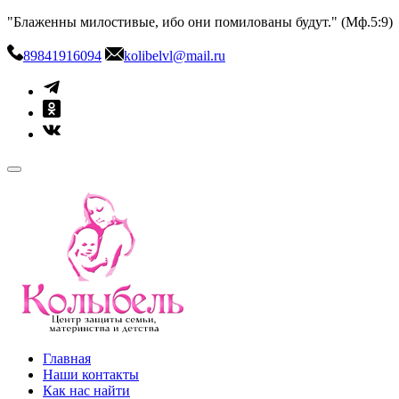
Skip
"Блаженны милостивые, ибо они помилованы будут." (Мф.5:9)
to
content
89841916094
kolibelvl@mail.ru
kolibel-vl.ru
Центр защиты семьи, материнства и детства
Главная
Наши контакты
Как нас найти