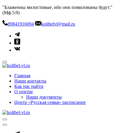
Skip
"Блаженны милостивые, ибо они помилованы будут."
to
(Мф.5:9)
content
89841916094
kolibelvl@mail.ru
kolibel-vl.ru
Центр защиты семьи, материнства и детства
Главная
Наши контакты
Как нас найти
О центре
Наши документы
Центр «Русская семья» расписание
kolibel-vl.ru
Центр защиты семьи, материнства и детства