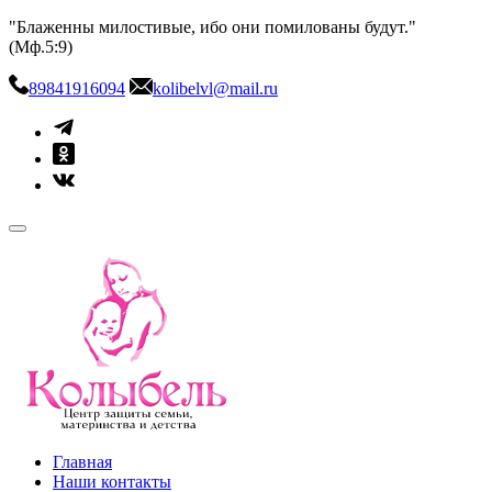
Skip
"Блаженны милостивые, ибо они помилованы будут."
to
(Мф.5:9)
content
89841916094
kolibelvl@mail.ru
kolibel-vl.ru
Центр защиты семьи, материнства и детства
Главная
Наши контакты