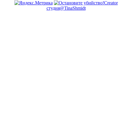
Creator
студия@TinaShmidt