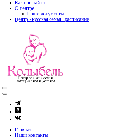
Как нас найти
О центре
Наши документы
Центр «Русская семья» расписание
kolibel-vl.ru
Центр защиты семьи, материнства и детства
Главная
Наши контакты