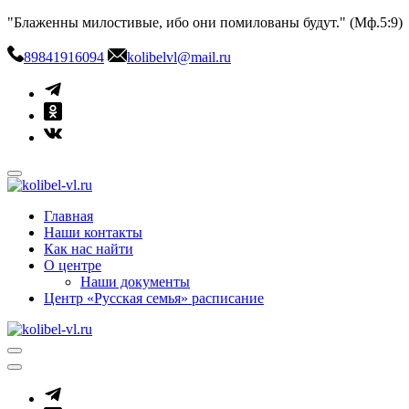
Skip
"Блаженны милостивые, ибо они помилованы будут." (Мф.5:9)
to
content
89841916094
kolibelvl@mail.ru
kolibel-vl.ru
Центр защиты семьи, материнства и детства
Главная
Наши контакты
Как нас найти
О центре
Наши документы
Центр «Русская семья» расписание
kolibel-vl.ru
Центр защиты семьи, материнства и детства