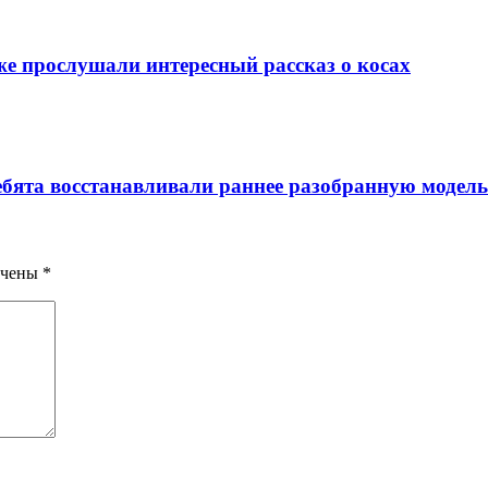
е прослушали интересный рассказ о косах
бята восстанавливали раннее разобранную модель
ечены
*