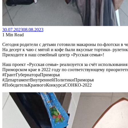
30.07.2023
08.08.2023
1 Min Read
Сегодня родители с детьми готовили макароны по-флотски в че
На десерт к чаю с мятой и кофе были вкусные тортики- рулетик
Приходите в наш семейный центр «Русская семья»!
Наш проект «Русская семья» реализуется за счёт использован
Приморском крае в 2022 году по соответствующему приоритет
#ГрантГубернатораПриморья
#ДепартаментВнутреннейПолитикиПриморья
#ПобедительКраевогоКонкурсаСОНКО-2022