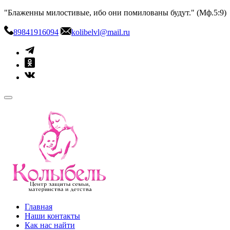
Skip
"Блаженны милостивые, ибо они помилованы будут." (Мф.5:9)
to
content
89841916094
kolibelvl@mail.ru
kolibel-vl.ru
Центр защиты семьи, материнства и детства
Главная
Наши контакты
Как нас найти