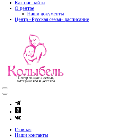
Как нас найти
О центре
Наши документы
Центр «Русская семья» расписание
kolibel-vl.ru
Центр защиты семьи, материнства и детства
Главная
Наши контакты