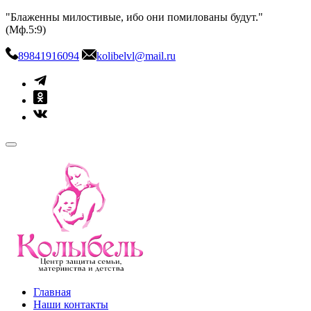
Skip
"Блаженны милостивые, ибо они помилованы будут."
to
(Мф.5:9)
content
89841916094
kolibelvl@mail.ru
kolibel-vl.ru
Центр защиты семьи, материнства и детства
Главная
Наши контакты