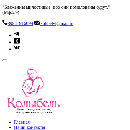
Skip
"Блаженны милостивые, ибо они помилованы будут."
to
(Мф.5:9)
content
89841916094
kolibelvl@mail.ru
kolibel-vl.ru
Центр защиты семьи, материнства и детства
Главная
Наши контакты