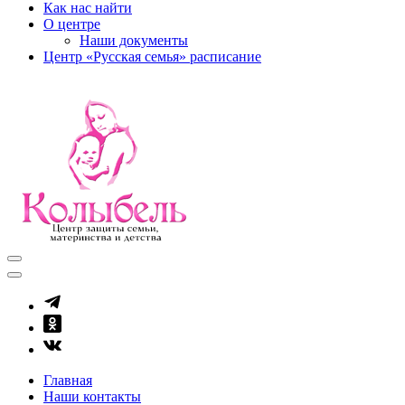
Как нас найти
О центре
Наши документы
Центр «Русская семья» расписание
kolibel-vl.ru
Центр защиты семьи, материнства и детства
Главная
Наши контакты