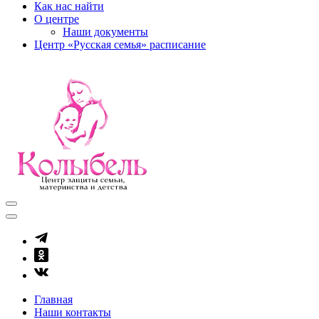
Как нас найти
О центре
Наши документы
Центр «Русская семья» расписание
kolibel-vl.ru
Центр защиты семьи, материнства и детства
Главная
Наши контакты