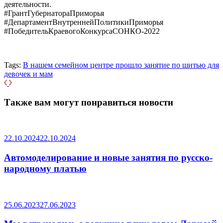
деятельности.
#ГрантГубернатораПриморья
#ДепартаментВнутреннейПолитикиПриморья
#ПобедительКраевогоКонкурсаСОНКО-2022
Tags:
В нашем семейном центре прошло занятие по шитью для
девочек и мам
Также вам могут понравиться новости
22.10.2024
22.10.2024
Автомоделирование и новые занятия по русско-
народному платью
25.06.2023
27.06.2023