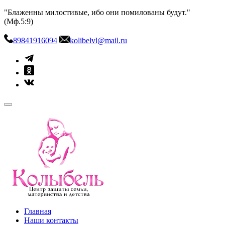
Skip
"Блаженны милостивые, ибо они помилованы будут."
to
(Мф.5:9)
content
89841916094
kolibelvl@mail.ru
kolibel-vl.ru
Центр защиты семьи, материнства и детства
Главная
Наши контакты