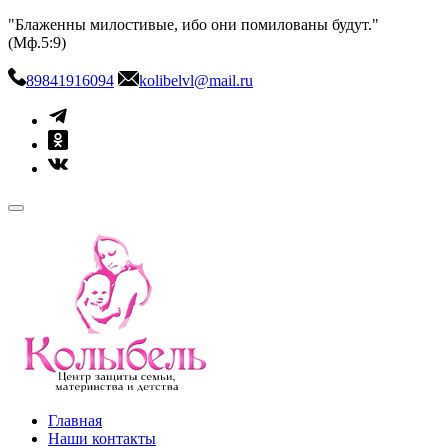
Skip
"Блаженны милостивые, ибо они помилованы будут."
to
(Мф.5:9)
content
89841916094
kolibelvl@mail.ru
kolibel-vl.ru
Центр защиты семьи, материнства и детства
Главная
Наши контакты