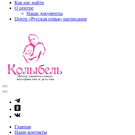
Как нас найти
О центре
Наши документы
Центр «Русская семья» расписание
kolibel-vl.ru
Центр защиты семьи, материнства и детства
Главная
Наши контакты