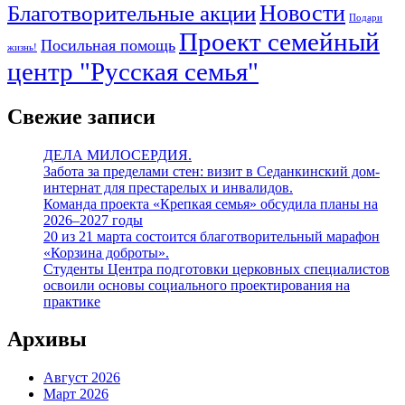
Благотворительные акции
Новости
Подари
Проект семейный
Посильная помощь
жизнь!
центр "Русская семья"
Свежие записи
ДЕЛА МИЛОСЕРДИЯ.
Забота за пределами стен: визит в Седанкинский дом-
интернат для престарелых и инвалидов.
Команда проекта «Крепкая семья» обсудила планы на
2026–2027 годы
20 из 21 марта состоится благотворительный марафон
«Корзина доброты».
Студенты Центра подготовки церковных специалистов
освоили основы социального проектирования на
практике
Архивы
Август 2026
Март 2026